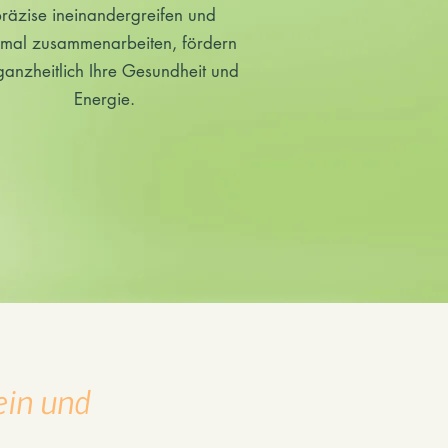
räzise ineinandergreifen und
imal zusammenarbeiten, fördern
ganzheitlich Ihre Gesundheit und
Energie.
ein und