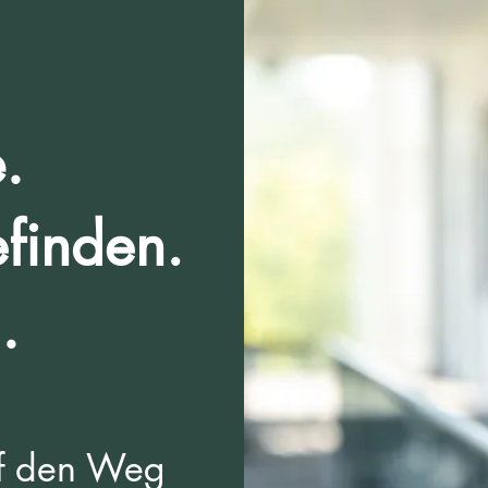
.
finden.
.
uf den Weg